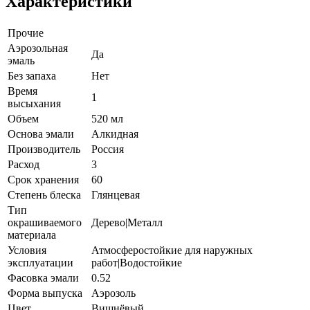
Характеристики
Прочие
Аэрозольная
Да
эмаль
Без запаха
Нет
Время
1
высыхания
Объем
520 мл
Основа эмали
Алкидная
Производитель
Россия
Расход
3
Срок хранения
60
Степень блеска
Глянцевая
Тип
окрашиваемого
Дерево|Металл
материала
Условия
Атмосферостойкие для наружных
эксплуатации
работ|Водостойкие
Фасовка эмали
0.52
Форма выпуска
Аэрозоль
Цвет
Вишнёвый