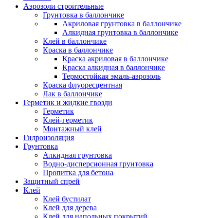
Аэрозоли строительные
Грунтовка в баллончике
Акриловая грунтовка в баллончике
Алкидная грунтовка в баллончике
Клей в баллончике
Краска в баллончике
Краска акриловая в баллончике
Краска алкидная в баллончике
Термостойкая эмаль-аэрозоль
Краска флуоресцентная
Лак в баллончике
Герметик и жидкие гвозди
Герметик
Клей-герметик
Монтажный клей
Гидроизоляция
Грунтовка
Алкидная грунтовка
Водно-дисперсионная грунтовка
Пропитка для бетона
Защитный спрей
Клей
Клей бустилат
Клей для дерева
Клей для напольных покрытий