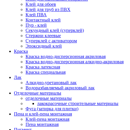
Клей для обоев
Клей для труб из ПВХ
Клей ПВА
Контактный клей
Пур - клей
Секундный клей (суперклей)
Стержни клеевые
Суперклей с активатором
Эпоксидный клей
Краска
Краска водно-дисперсионная акриловая
Краска водно-дисперсионная алкидно-акриловая
Краска латексная
Краска специальная
Лак
Алкидно-уретановый лак
Водоразбавляемый акриловый лак
Отделочные материалы
отделочные материалы
лакокрасочные строительные материалы
Фуга (затирка для плитки)
Пена и клей-пена монтажная
Клей-пена монтажная
Пена монтажная
Пигмент