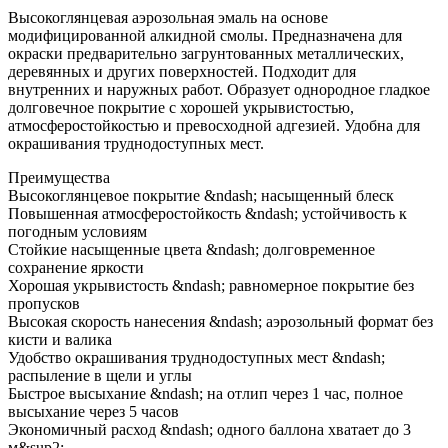
Высокоглянцевая аэрозольная эмаль на основе
модифицированной алкидной смолы. Предназначена для
окраски предварительно загрунтованных металлических,
деревянных и других поверхностей. Подходит для
внутренних и наружных работ. Образует однородное гладкое
долговечное покрытие с хорошей укрывистостью,
атмосферостойкостью и превосходной адгезией. Удобна для
окрашивания труднодоступных мест.
Преимущества
Высокоглянцевое покрытие &ndash; насыщенный блеск
Повышенная атмосферостойкость &ndash; устойчивость к
погодным условиям
Стойкие насыщенные цвета &ndash; долговременное
сохранение яркости
Хорошая укрывистость &ndash; равномерное покрытие без
пропусков
Высокая скорость нанесения &ndash; аэрозольный формат без
кисти и валика
Удобство окрашивания труднодоступных мест &ndash;
распыление в щели и углы
Быстрое высыхание &ndash; на отлип через 1 час, полное
высыхание через 5 часов
Экономичный расход &ndash; одного баллона хватает до 3
м&sup2;