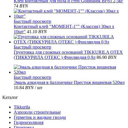
Клей контактный для пола и стен Goldbastik BF65 2,5кг
74
BYN
Быстрый просмотр
Контактный клей "МОМЕНТ-1"" (Классик) 30мл х
10шт"
41.10
BYN
Быстрый просмотр
Грунтовка для сложных оснований TIKKURILA OTEX
(ТИККУРИЛА ОТЕКС ) Финляндия 0,9л
86.90
BYN
Быстрый просмотр
Эмаль алкидная в баллончике Престиж вишневая 520мл
10.84
BYN
/ шт
Каталог
Tikkurila
Аэрозоли строительные
Герметик и жидкие гвозди
Гидроизоляция
Грунтовка