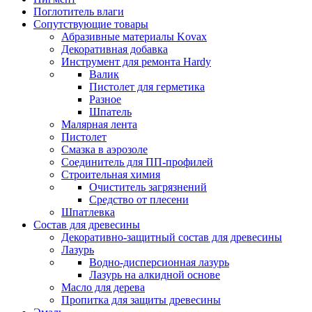
Поглотитель влаги
Сопутствующие товары
Абразивные материалы Kovax
Декоративная добавка
Инструмент для ремонта Hardy
Валик
Пистолет для герметика
Разное
Шпатель
Малярная лента
Пистолет
Смазка в аэрозоле
Соединитель для ПП-профилей
Строительная химия
Очиститель загрязнений
Средство от плесени
Шпатлевка
Состав для древесины
Декоративно-защитный состав для древесины
Лазурь
Водно-дисперсионная лазурь
Лазурь на алкидной основе
Масло для дерева
Пропитка для защиты древесины