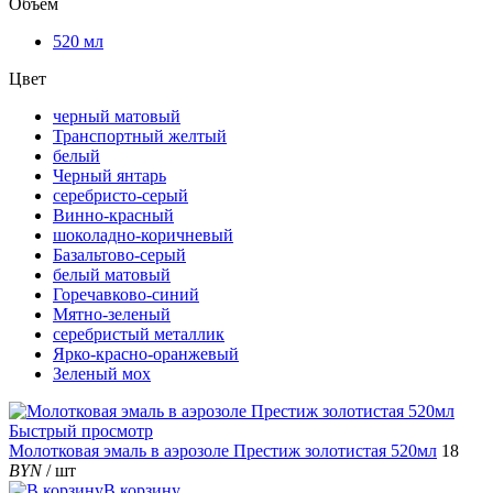
Объем
520 мл
Цвет
черный матовый
Транспортный желтый
белый
Черный янтарь
серебристо-серый
Винно-красный
шоколадно-коричневый
Базальтово-серый
белый матовый
Горечавково-синий
Мятно-зеленый
серебристый металлик
Ярко-красно-оранжевый
Зеленый мох
Быстрый просмотр
Молотковая эмаль в аэрозоле Престиж золотистая 520мл
18
BYN
/ шт
В корзину