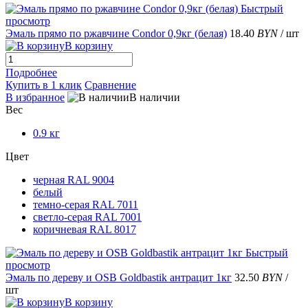
Быстрый
просмотр
Эмаль прямо по ржавчине Condor 0,9кг (белая)
18.40
BYN
/ шт
В корзину
Подробнее
Купить в 1 клик
Сравнение
В избранное
В наличии
Вес
0.9 кг
Цвет
черная RAL 9004
белый
темно-серая RAL 7011
светло-серая RAL 7001
коричневая RAL 8017
Быстрый
просмотр
Эмаль по дереву и OSB Goldbastik антрацит 1кг
32.50
BYN
/
шт
В корзину