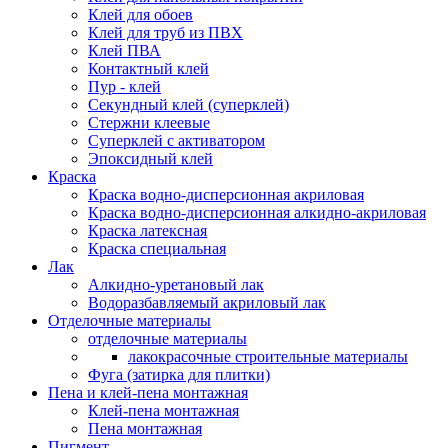
Клей для обоев
Клей для труб из ПВХ
Клей ПВА
Контактный клей
Пур - клей
Секундный клей (суперклей)
Стержни клеевые
Суперклей с активатором
Эпоксидный клей
Краска
Краска водно-дисперсионная акриловая
Краска водно-дисперсионная алкидно-акриловая
Краска латексная
Краска специальная
Лак
Алкидно-уретановый лак
Водоразбавляемый акриловый лак
Отделочные материалы
отделочные материалы
лакокрасочные строительные материалы
Фуга (затирка для плитки)
Пена и клей-пена монтажная
Клей-пена монтажная
Пена монтажная
Пигмент