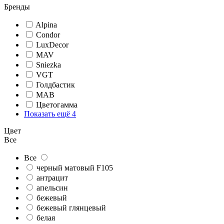
Бренды
Alpina
Condor
LuxDecor
MAV
Sniezka
VGT
Голдбастик
МАВ
Цветогамма
Показать ещё 4
Цвет
Все
Все
черный матовый F105
антрацит
апельсин
бежевый
бежевый глянцевый
белая