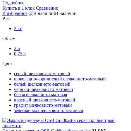
Подробнее
Купить в 1 клик
Сравнение
В избранное
В наличии
Вес
2 кг
Объем
2 л
0,75 л
Цвет
серый шелковисто-матовый
шоколадно-коричневый шелковисто-матовый
белый шелковисто-матовый
черный шелковисто-матовый
белая шелковисто-матовая
красный шелковисто-матовый
графит шелковисто-матовый
зеленый мох шелковисто-матовый
Быстрый
просмотр
Эмаль по дереву и OSB Goldbastik серая 1кг
31
BYN