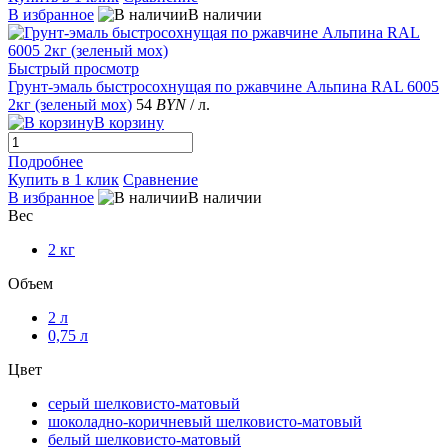
В избранное
В наличии
Быстрый просмотр
Грунт-эмаль быстросохнущая по ржавчине Альпина RAL 6005
2кг (зеленый мох)
54
BYN
/ л.
В корзину
Подробнее
Купить в 1 клик
Сравнение
В избранное
В наличии
Вес
2 кг
Объем
2 л
0,75 л
Цвет
серый шелковисто-матовый
шоколадно-коричневый шелковисто-матовый
белый шелковисто-матовый