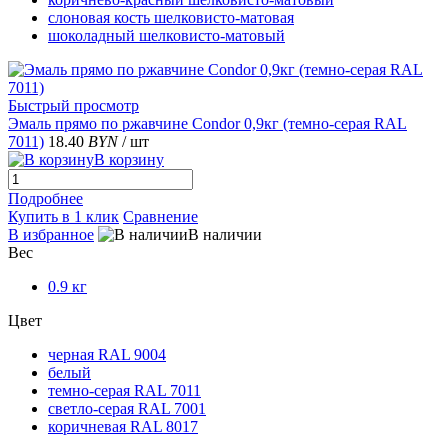
слоновая кость шелковисто-матовая
шоколадный шелковисто-матовый
Быстрый просмотр
Эмаль прямо по ржавчине Condor 0,9кг (темно-серая RAL
7011)
18.40
BYN
/ шт
В корзину
Подробнее
Купить в 1 клик
Сравнение
В избранное
В наличии
Вес
0.9 кг
Цвет
черная RAL 9004
белый
темно-серая RAL 7011
светло-серая RAL 7001
коричневая RAL 8017