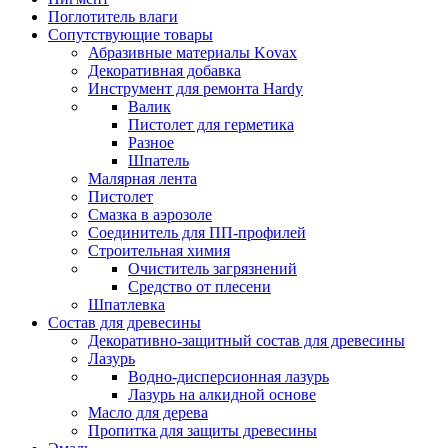
Поглотитель влаги
Сопутствующие товары
Абразивные материалы Kovax
Декоративная добавка
Инструмент для ремонта Hardy
Валик
Пистолет для герметика
Разное
Шпатель
Малярная лента
Пистолет
Смазка в аэрозоле
Соединитель для ПП-профилей
Строительная химия
Очиститель загрязнений
Средство от плесени
Шпатлевка
Состав для древесины
Декоративно-защитный состав для древесины
Лазурь
Водно-дисперсионная лазурь
Лазурь на алкидной основе
Масло для дерева
Пропитка для защиты древесины