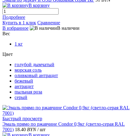
В корзину
Подробнее
Купить в 1 клик
Сравнение
В избранное
В наличии
Вес
1 кг
Цвет
голубой дымчатый
морская соль
оливковый антрацит
бежевый
антрацит
пыльная роза
серый
Быстрый просмотр
Эмаль прямо по ржавчине Condor 0,9кг (светло-серая RAL
7001)
18.40
BYN
/ шт
В корзину