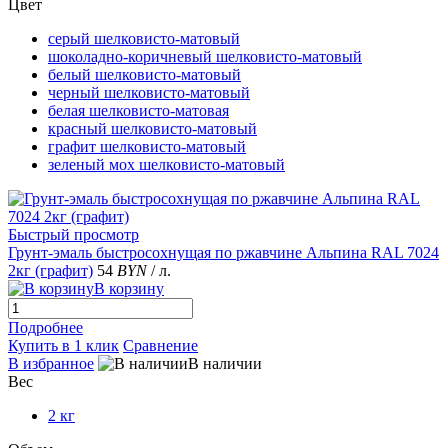
Цвет
серый шелковисто-матовый
шоколадно-коричневый шелковисто-матовый
белый шелковисто-матовый
черный шелковисто-матовый
белая шелковисто-матовая
красный шелковисто-матовый
графит шелковисто-матовый
зеленый мох шелковисто-матовый
Быстрый просмотр
Грунт-эмаль быстросохнущая по ржавчине Альпина RAL 7024
2кг (графит)
54
BYN
/ л.
В корзину
Подробнее
Купить в 1 клик
Сравнение
В избранное
В наличии
Вес
2 кг