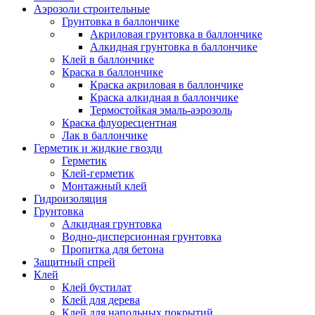
Аэрозоли строительные
Грунтовка в баллончике
Акриловая грунтовка в баллончике
Алкидная грунтовка в баллончике
Клей в баллончике
Краска в баллончике
Краска акриловая в баллончике
Краска алкидная в баллончике
Термостойкая эмаль-аэрозоль
Краска флуоресцентная
Лак в баллончике
Герметик и жидкие гвозди
Герметик
Клей-герметик
Монтажный клей
Гидроизоляция
Грунтовка
Алкидная грунтовка
Водно-дисперсионная грунтовка
Пропитка для бетона
Защитный спрей
Клей
Клей бустилат
Клей для дерева
Клей для напольных покрытий