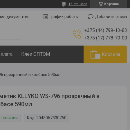
15 отзывов
Корзина
Добавить отзыв
График работы
чие документов
+375 (44) 799-13-83
+375 (17) 778-70-00
оплата
Клеи ОПТОМ
Корзина
96 прозрачный в колбасе 590мл
метик KLEYKO WS-796 прозрачный в
басе 590мл
В наличии
Код:
2045067330750