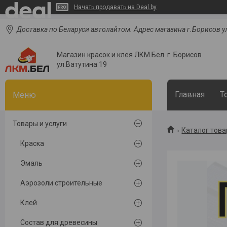
Начать продавать на Deal.by
Доставка по Беларуси автолайтом. Адрес магазина г.Борисов ул
Магазин красок и клея ЛКМ.Бел. г. Борисов
ул.Ватутина 19
Главная
Т
Товары и услуги
Каталог тов
Краска
Эмаль
Аэрозоли строительные
Клей
Состав для древесины