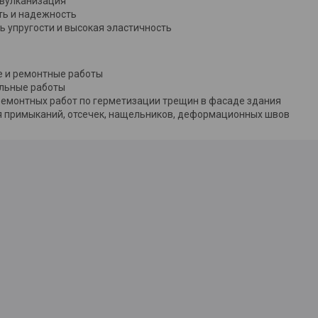
 вулканизация
ть и надежность
ь упругости и высокая эластичность
е и ремонтные работы
льные работы
ремонтных работ по герметизации трещин в фасаде здания
я примыканий, отсечек, нащельников, деформационных швов