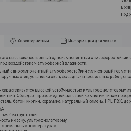
воз
Подр
Характеристики
Информация для заказа
 это высококачественный однокомпонентный атмосферостойкий с
под воздействием атмосферной влажности.
ный однокомпонентный атмосферостойкий силиконовый герметик
наружных стен, установки окон, фасадных и кровельных работ, опа
 характеризуется высокой устойчивостью к ультрафиолетовому и
лияний. Обладает превосходной адгезией ко многим типам поверх
аль, бетон, кирпич, керамика, натуральный камень, HPL, ПВХ, дер
ВА
езия без грунтовки
йкость к озону, ультрафиолетовому
экстремальным температурам