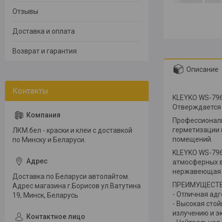
Отзывы
Доставка и оплата
Возврат и гарантия
Описание
KLEYKO WS-796
Отверждается 
Профессиональ
герметизации 
ЛКМ.бел - краски и клеи с доставкой
помещений.
по Минску и Беларуси.
KLEYKO WS-796
атмосферных в
нержавеющая ст
Доставка по Беларуси автолайтом.
ПРЕИМУЩЕСТ
Адрес магазина г.Борисов ул.Ватутина
- Отличная адг
19, Минск, Беларусь
- Высокая сто
излучению и 