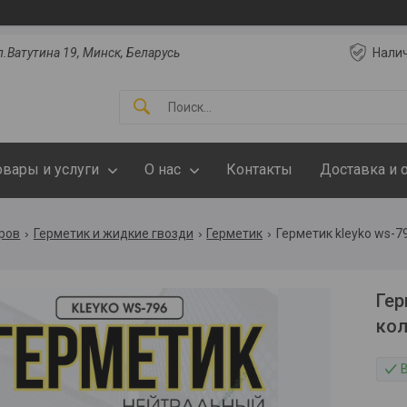
.Ватутина 19, Минск, Беларусь
Нали
овары и услуги
О нас
Контакты
Доставка и 
аров
Герметик и жидкие гвозди
Герметик
Герметик kleyko ws-7
Гер
кол