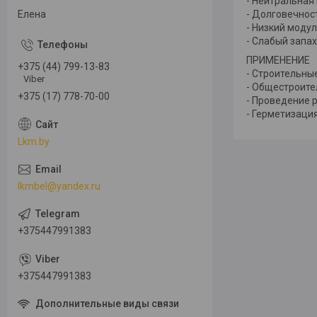
- Нейтральная
Елена
- Долговечнос
- Низкий модул
- Слабый запах
ПРИМЕНЕНИЕ
+375 (44) 799-13-83
- Строительны
Viber
- Общестроите
+375 (17) 778-70-00
- Проведение 
- Герметизаци
Lkm.by
lkmbel@yandex.ru
+375447991383
+375447991383