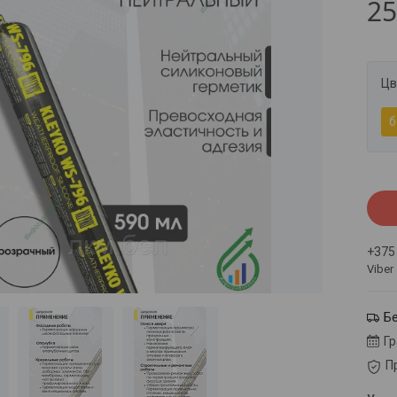
25
Цв
б
+375
Viber
Б
Г
П