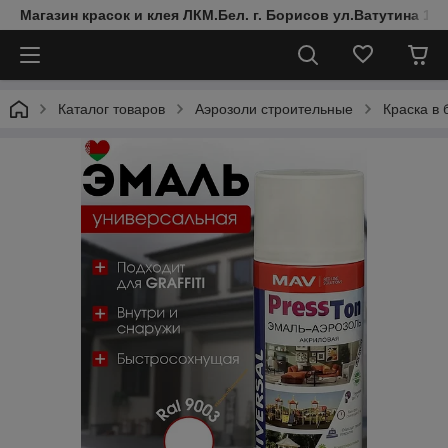
Магазин красок и клея ЛКМ.Бел. г. Борисов ул.Ватутина 19
Каталог товаров
Аэрозоли строительные
Краска в 