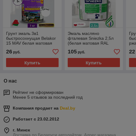
Грунт эмаль 3в1
Эмаль масляно
Гру
быстросохнущая Belakor
фталевая Sniezka 2,5л
бы
15 MAV белая матовая
(белая матовая RAL
рж
1кг
9003)
900
26
105
22
руб.
руб.
Купить
Купить
О нас
Рейтинг не сформирован
Менее 5 отзывов за последний год
Компания продает на
Deal.by
Работает с 23.02.2012
г. Минск
Доставка по Беларуси автолайтом. Адрес магазина