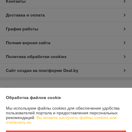
Контакты
Доставка и оплата
График работы
Полная версия сайта
Политика обработки cookies
Сайт создан на платформе Deal.by
Информация для покупателя
Обработка файлов cookie
Юридическое лицо:
ООО "Клейбел"
222511, Минская область, Борисовский район, г. Борисов, ул. Ватутина,
д. 19/63, оф. 11
Мы используем файлы cookies для обеспечения удобства
пользователей портала и предоставления персональных
Регистрационный номер ЕГР: 693346465
рекомендаций.
Вы можете настроить файлы cookies или
отключить их.
УНП: 693346465