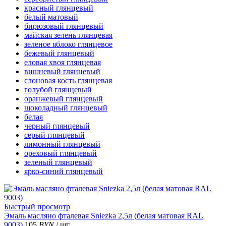
красный глянцевый
белый матовый
бирюзовый глянцевый
майская зелень глянцевая
зеленое яблоко глянцевое
бежевый глянцевый
еловая хвоя глянцевая
вишневый глянцевый
слоновая кость глянцевая
голубой глянцевый
оранжевый глянцевый
шоколадный глянцевый
белая
черный глянцевый
серый глянцевый
лимонный глянцевый
ореховый глянцевый
зеленый глянцевый
ярко-синий глянцевый
Быстрый просмотр
Эмаль масляно фталевая Sniezka 2,5л (белая матовая RAL
9003)
105
BYN
/ шт