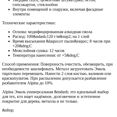
гипсокартон, стеклообои
Внутри помещений и снаружи, включая фасадные
элементы
Технические характеристики:
Основа: модифицированная алкидная смола
Расход: 100&ndash;120 г/м&sup2; на 1 слой
Время высыхания &laquo;от пыли&raquo;: 8 часов при
+20&deg;C
Межслойная сушка: 12 часов
Температура нанесения: от +5&deg;C
Способ применения: Поверхность очистить, обезжирить, при
необходимости зашлифовать. Металл загрунтовать Эмаль
тщательно перемешать. Нанести 2 слоя кистью, валиком или
краскопультом. При распылении допускается разбавление
разбавителем Alpina до 10%.
Alpina Эмаль универсальная &mdash; это идеальный выбор
для тех, кто ищет надёжное, долговечное и эстетичное
покрытие для дерева, металла и не только.
&nbsp;