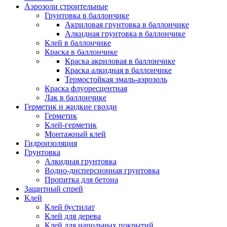
Аэрозоли строительные
Грунтовка в баллончике
Акриловая грунтовка в баллончике
Алкидная грунтовка в баллончике
Клей в баллончике
Краска в баллончике
Краска акриловая в баллончике
Краска алкидная в баллончике
Термостойкая эмаль-аэрозоль
Краска флуоресцентная
Лак в баллончике
Герметик и жидкие гвозди
Герметик
Клей-герметик
Монтажный клей
Гидроизоляция
Грунтовка
Алкидная грунтовка
Водно-дисперсионная грунтовка
Пропитка для бетона
Защитный спрей
Клей
Клей бустилат
Клей для дерева
Клей для напольных покрытий