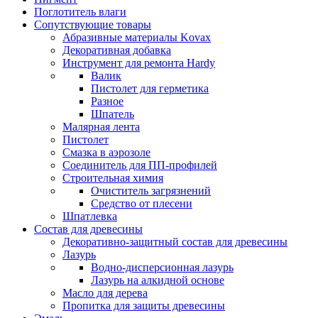
Поглотитель влаги
Сопутствующие товары
Абразивные материалы Kovax
Декоративная добавка
Инструмент для ремонта Hardy
Валик
Пистолет для герметика
Разное
Шпатель
Малярная лента
Пистолет
Смазка в аэрозоле
Соединитель для ПП-профилей
Строительная химия
Очиститель загрязнений
Средство от плесени
Шпатлевка
Состав для древесины
Декоративно-защитный состав для древесины
Лазурь
Водно-дисперсионная лазурь
Лазурь на алкидной основе
Масло для дерева
Пропитка для защиты древесины