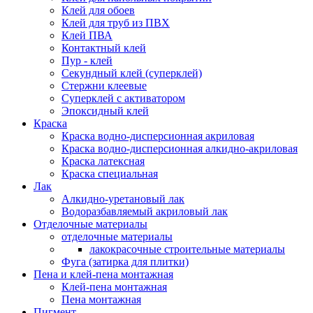
Клей для обоев
Клей для труб из ПВХ
Клей ПВА
Контактный клей
Пур - клей
Секундный клей (суперклей)
Стержни клеевые
Суперклей с активатором
Эпоксидный клей
Краска
Краска водно-дисперсионная акриловая
Краска водно-дисперсионная алкидно-акриловая
Краска латексная
Краска специальная
Лак
Алкидно-уретановый лак
Водоразбавляемый акриловый лак
Отделочные материалы
отделочные материалы
лакокрасочные строительные материалы
Фуга (затирка для плитки)
Пена и клей-пена монтажная
Клей-пена монтажная
Пена монтажная
Пигмент