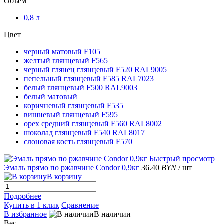
Объем
0,8 л
Цвет
черный матовый F105
желтый глянцевый F565
черный глянец глянцевый F520 RAL9005
пепельный глянцевый F585 RAL7023
белый глянцевый F500 RAL9003
белый матовый
коричневый глянцевый F535
вишневый глянцевый F595
орех средний глянцевый F560 RAL8002
шоколад глянцевый F540 RAL8017
слоновая кость глянцевый F570
Быстрый просмотр
Эмаль прямо по ржавчине Condor 0,9кг
36.40
BYN
/ шт
В корзину
Подробнее
Купить в 1 клик
Сравнение
В избранное
В наличии
Вес