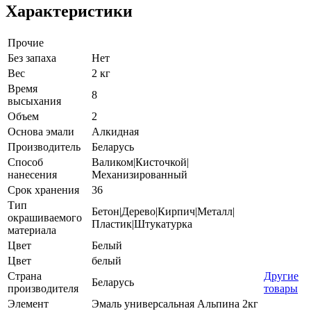
Характеристики
Прочие
Без запаха
Нет
Вес
2 кг
Время
8
высыхания
Объем
2
Основа эмали
Алкидная
Производитель
Беларусь
Способ
Валиком|Кисточкой|
нанесения
Механизированный
Срок хранения
36
Тип
Бетон|Дерево|Кирпич|Металл|
окрашиваемого
Пластик|Штукатурка
материала
Цвет
Белый
Цвет
белый
Страна
Другие
Беларусь
производителя
товары
Элемент
Эмаль универсальная Альпина 2кг