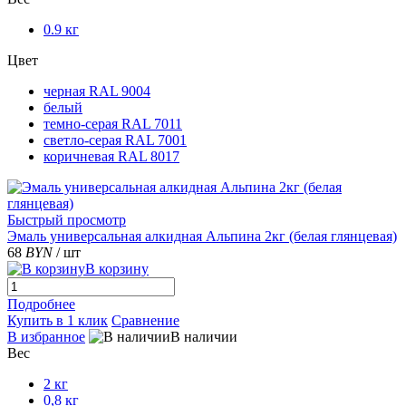
0.9 кг
Цвет
черная RAL 9004
белый
темно-серая RAL 7011
светло-серая RAL 7001
коричневая RAL 8017
Быстрый просмотр
Эмаль универсальная алкидная Альпина 2кг (белая глянцевая)
68
BYN
/ шт
В корзину
Подробнее
Купить в 1 клик
Сравнение
В избранное
В наличии
Вес
2 кг
0,8 кг