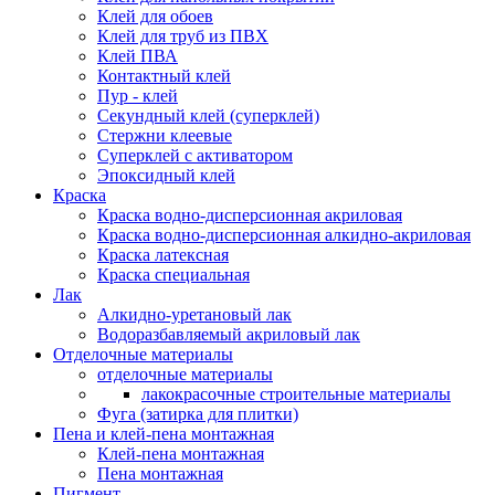
Клей для обоев
Клей для труб из ПВХ
Клей ПВА
Контактный клей
Пур - клей
Секундный клей (суперклей)
Стержни клеевые
Суперклей с активатором
Эпоксидный клей
Краска
Краска водно-дисперсионная акриловая
Краска водно-дисперсионная алкидно-акриловая
Краска латексная
Краска специальная
Лак
Алкидно-уретановый лак
Водоразбавляемый акриловый лак
Отделочные материалы
отделочные материалы
лакокрасочные строительные материалы
Фуга (затирка для плитки)
Пена и клей-пена монтажная
Клей-пена монтажная
Пена монтажная
Пигмент