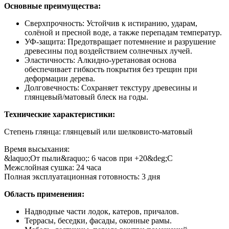
Основные преимущества:
Сверхпрочность: Устойчив к истиранию, ударам,
солёной и пресной воде, а также перепадам температур.
УФ-защита: Предотвращает потемнение и разрушение
древесины под воздействием солнечных лучей.
Эластичность: Алкидно-уретановая основа
обеспечивает гибкость покрытия без трещин при
деформации дерева.
Долговечность: Сохраняет текстуру древесины и
глянцевый/матовый блеск на годы.
Технические характеристики:
Степень глянца: глянцевый или шелковисто-матовый
Время высыхания:
&laquo;От пыли&raquo;: 6 часов при +20&deg;C
Межслойная сушка: 24 часа
Полная эксплуатационная готовность: 3 дня
Область применения:
Надводные части лодок, катеров, причалов.
Террасы, беседки, фасады, оконные рамы.