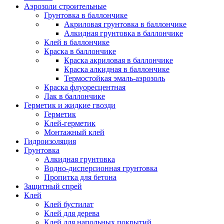
Аэрозоли строительные
Грунтовка в баллончике
Акриловая грунтовка в баллончике
Алкидная грунтовка в баллончике
Клей в баллончике
Краска в баллончике
Краска акриловая в баллончике
Краска алкидная в баллончике
Термостойкая эмаль-аэрозоль
Краска флуоресцентная
Лак в баллончике
Герметик и жидкие гвозди
Герметик
Клей-герметик
Монтажный клей
Гидроизоляция
Грунтовка
Алкидная грунтовка
Водно-дисперсионная грунтовка
Пропитка для бетона
Защитный спрей
Клей
Клей бустилат
Клей для дерева
Клей для напольных покрытий