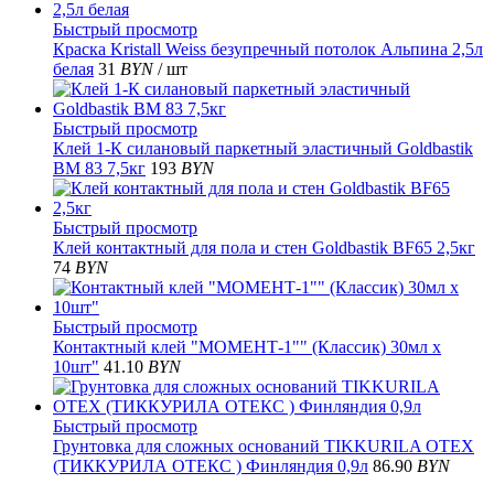
Быстрый просмотр
Краска Kristall Weiss безупречный потолок Альпина 2,5л
белая
31
BYN
/ шт
Быстрый просмотр
Клей 1-К силановый паркетный эластичный Goldbastik
ВМ 83 7,5кг
193
BYN
Быстрый просмотр
Клей контактный для пола и стен Goldbastik BF65 2,5кг
74
BYN
Быстрый просмотр
Контактный клей "МОМЕНТ-1"" (Классик) 30мл х
10шт"
41.10
BYN
Быстрый просмотр
Грунтовка для сложных оснований TIKKURILA OTEX
(ТИККУРИЛА ОТЕКС ) Финляндия 0,9л
86.90
BYN