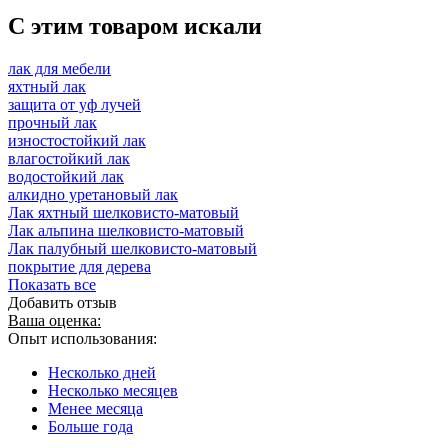
C этим товаром искали
лак для мебели
яхтный лак
защита от уф лучей
прочный лак
изностостойкий лак
влагостойкий лак
водостойкий лак
алкидно уретановый лак
Лак яхтный шелковисто-матовый
Лак альпина шелковисто-матовый
Лак палубный шелковисто-матовый
покрытие для дерева
Показать все
Добавить отзыв
Ваша оценка:
Опыт использования:
Несколько дней
Несколько месяцев
Менее месяца
Больше года