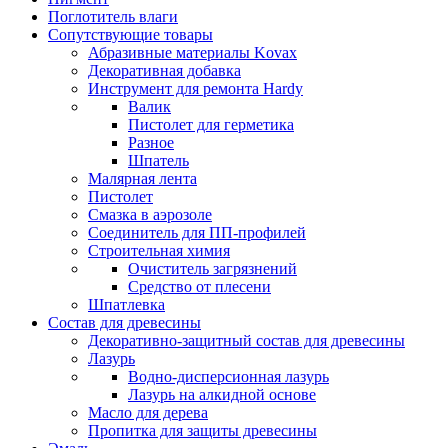
Поглотитель влаги
Сопутствующие товары
Абразивные материалы Kovax
Декоративная добавка
Инструмент для ремонта Hardy
Валик
Пистолет для герметика
Разное
Шпатель
Малярная лента
Пистолет
Смазка в аэрозоле
Соединитель для ПП-профилей
Строительная химия
Очиститель загрязнений
Средство от плесени
Шпатлевка
Состав для древесины
Декоративно-защитный состав для древесины
Лазурь
Водно-дисперсионная лазурь
Лазурь на алкидной основе
Масло для дерева
Пропитка для защиты древесины